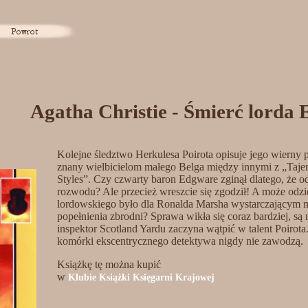
Agatha Christie - Śmierć lorda
Kolejne śledztwo Herkulesa Poirota opisuje jego wierny p
znany wielbicielom małego Belga między innymi z „Tajem
Styles”. Czy czwarty baron Edgware zginął dlatego, że 
rozwodu? Ale przecież wreszcie się zgodził! A może odzie
lordowskiego było dla Ronalda Marsha wystarczającym
popełnienia zbrodni? Sprawa wikła się coraz bardziej, są
inspektor Scotland Yardu zaczyna wątpić w talent Poirota.
komórki ekscentrycznego detektywa nigdy nie zawodzą.
Książkę tę można kupić
w
Klubie Książki Księgarni Krajowej