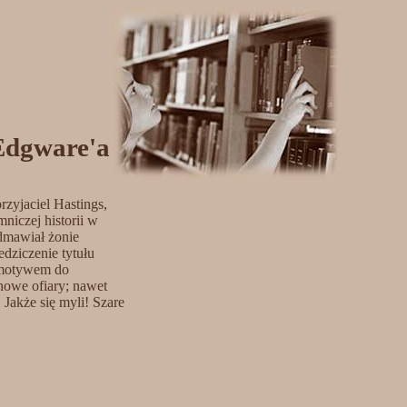
 Edgware'a
rzyjaciel Hastings,
niczej historii w
odmawiał żonie
dziczenie tytułu
 motywem do
 nowe ofiary; nawet
 Jakże się myli! Szare